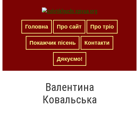
Головна
Про сайт
Про тріо
Покажчик пісень
Контакти
Дякуємо!
Валентина
Ковальська