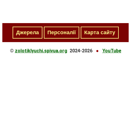
Джерела
Персоналії
Карта сайту
©
zolotiklyuchi.spivua.org
2024
-2026
●
YouTube