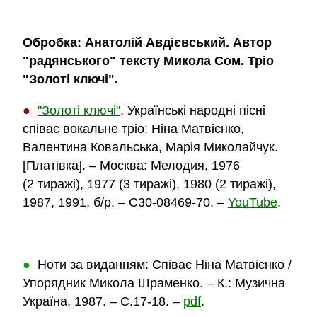
Обробка: Анатолій Авдієвський. Автор
"радянського" тексту Микола Сом. Тріо
"Золоті ключі".
●
"Золоті ключі"
. Українські народні пісні
співає вокальне тріо: Ніна Матвієнко,
Валентина Ковальська, Марія Миколайчук.
[Платівка]. – Москва: Мелодия, 1976
(2 тиражі), 1977 (3 тиражі), 1980 (2 тиражі),
1987, 1991, б/р. – C30-08469-70. –
YouTube
.
●
Ноти за виданням: Співає Ніна Матвієнко /
Упорядник Микола Шраменко. – К.: Музична
Україна, 1987. – C.17-18. –
pdf
.