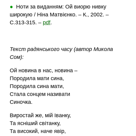
●
Ноти за виданням: Ой виорю нивку
широкую / Ніна Матвієнко. – К., 2002. –
C.313-315. –
pdf
.
Текст радянського часу (автор Микола
Сом):
Ой новина в нас, новина –
Породила мати сина,
Породила сина мати,
Стала сонцем називати
Синочка.
Виростай же, мій Іванку,
Та ясніший світанку,
Та високий, наче явір,