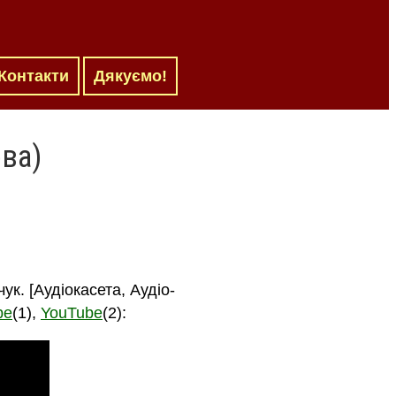
Контакти
Дякуємо!
ва)
ук. [Аудіокасета, Аудіо-
be
(1),
YouTube
(2):