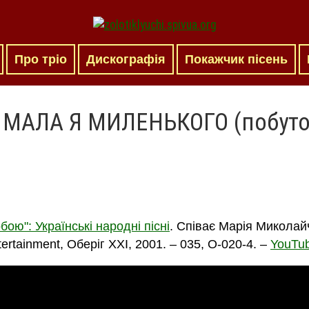
Про тріо
Дискографія
Покажчик пісень
 МАЛА Я МИЛЕНЬКОГО (побуто
ою": Українські народні пісні
. Співає Марія Миколайч
tertainment, Оберіг XXI, 2001. – 035, O-020-4. –
YouTu