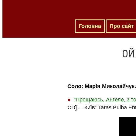
Головна
Про сайт
ОЙ
Соло: Марія Миколайчук.
●
"Прощаюсь, Ангеле, з тоб
CD]. – Київ: Taras Bulba En